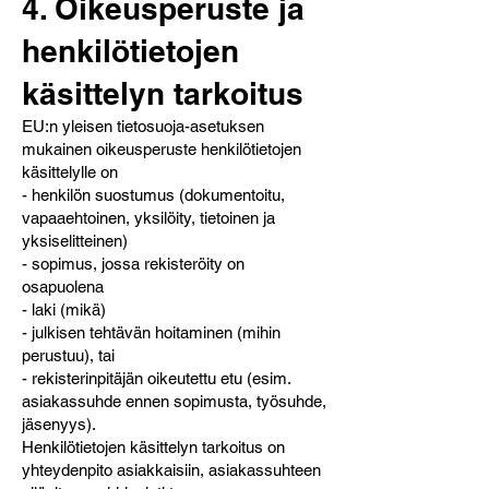
4. Oikeusperuste ja
henkilötietojen
käsittelyn tarkoitus
EU:n yleisen tietosuoja-asetuksen
mukainen oikeusperuste henkilötietojen
käsittelylle on
- henkilön suostumus (dokumentoitu,
vapaaehtoinen, yksilöity, tietoinen ja
yksiselitteinen)
- sopimus, jossa rekisteröity on
osapuolena
- laki (mikä)
- julkisen tehtävän hoitaminen (mihin
perustuu), tai
- rekisterinpitäjän oikeutettu etu (esim.
asiakassuhde ennen sopimusta, työsuhde,
jäsenyys).
Henkilötietojen käsittelyn tarkoitus on
yhteydenpito asiakkaisiin, asiakassuhteen