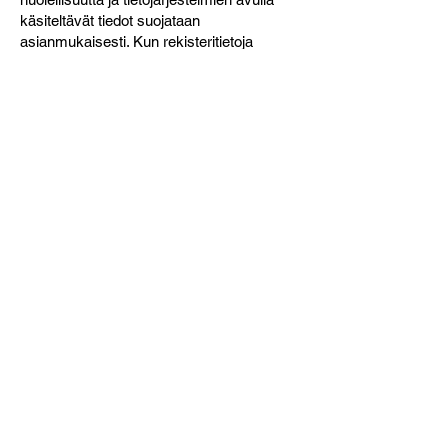
käsiteltävät tiedot suojataan
asianmukaisesti. Kun rekisteritietoja
säilytetään Internet-palvelimilla, niiden
laitteiston fyysisestä ja digitaalisesta
tietoturvasta huolehditaan
asiaankuuluvasti. Rekisterinpitäjä huolehtii
siitä, että tallennettuja tietoja sekä
palvelimien käyttöoikeuksia ja muita
henkilötietojen turvallisuuden kannalta
kriittisiä tietoja käsitellään
luottamuksellisesti ja vain niiden
työntekijöiden toimesta, joiden työnkuvaan
se kuuluu.
9. Tarkastusoikeus
ja oikeus vaatia
tiedon korjaamista
Jokaisella rekisterissä olevalla henkilöllä