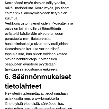
Kerro tässä myös tietojen säilytysaika,
mikäli mahdollista. Kerro myös, jos tiedot
esimerkiksi anonymisoidaan tietyn ajan
kuluttua.
Verkkosivuston vierailijoiden IP-osoitteita ja
palvelun toiminnoille välttämättömiä
evästeitä käsitellään oikeutetun edun
perusteella mm. tietoturvasta
huolehtimiseksi ja sivuston vierailijoiden
tilastotietojen keruuta varten niissä
tapauksissa, kun niiden voidaan katsoa
olevan henkilötietoja. Kolmansien
osapuolten evästeille pyydetään
tarvittaessa suostumus erikseen.
6. Säännönmukaiset
tietolähteet
Rekisteriin tallennettavat tiedot saadaan
asiakkaalta mm. www-lomakkeilla
lähetetyistä viesteistä, sähköpostitse,
puhelimitse, sosiaalisen median palvelujen