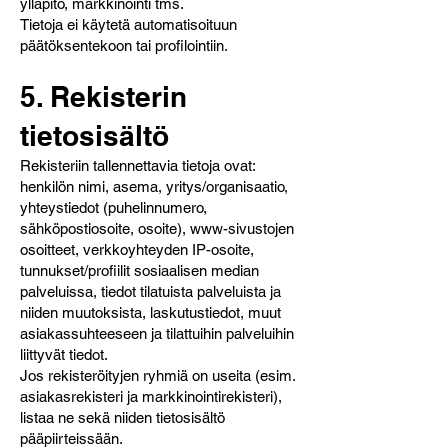
ylläpito, markkinointi tms.
Tietoja ei käytetä automatisoituun
päätöksentekoon tai profilointiin.
5. Rekisterin
tietosisältö
Rekisteriin tallennettavia tietoja ovat:
henkilön nimi, asema, yritys/organisaatio,
yhteystiedot (puhelinnumero,
sähköpostiosoite, osoite), www-sivustojen
osoitteet, verkkoyhteyden IP-osoite,
tunnukset/profiilit sosiaalisen median
palveluissa, tiedot tilatuista palveluista ja
niiden muutoksista, laskutustiedot, muut
asiakassuhteeseen ja tilattuihin palveluihin
liittyvät tiedot.
Jos rekisteröityjen ryhmiä on useita (esim.
asiakasrekisteri ja markkinointirekisteri),
listaa ne sekä niiden tietosisältö
pääpiirteissään.