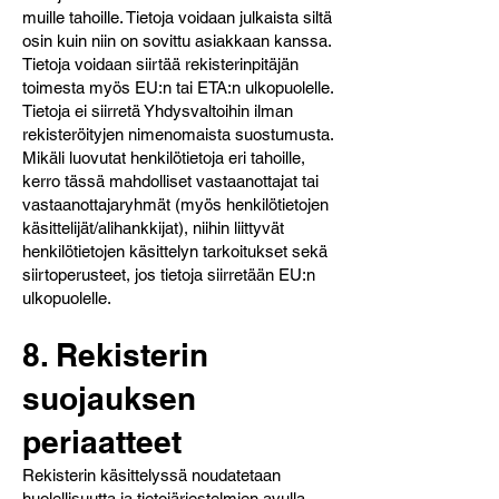
muille tahoille. Tietoja voidaan julkaista siltä
osin kuin niin on sovittu asiakkaan kanssa.
Tietoja voidaan siirtää rekisterinpitäjän
toimesta myös EU:n tai ETA:n ulkopuolelle.
Tietoja ei siirretä Yhdysvaltoihin ilman
rekisteröityjen nimenomaista suostumusta.
Mikäli luovutat henkilötietoja eri tahoille,
kerro tässä mahdolliset vastaanottajat tai
vastaanottajaryhmät (myös henkilötietojen
käsittelijät/alihankkijat), niihin liittyvät
henkilötietojen käsittelyn tarkoitukset sekä
siirtoperusteet, jos tietoja siirretään EU:n
ulkopuolelle.
8. Rekisterin
suojauksen
periaatteet
Rekisterin käsittelyssä noudatetaan
huolellisuutta ja tietojärjestelmien avulla