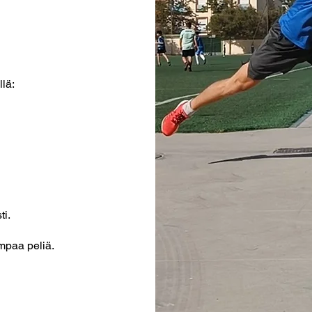
lä:
ti.
ampaa peliä.