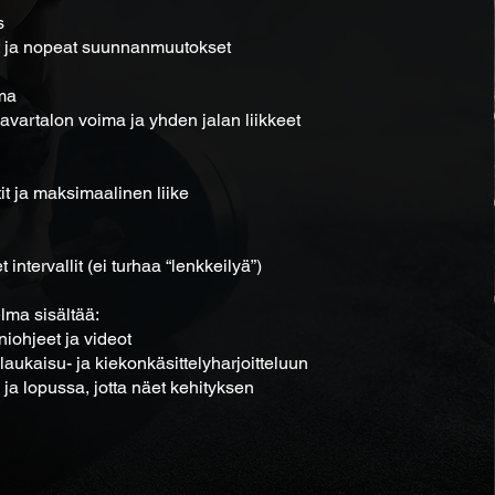
s
at ja nopeat suunnanmuutokset
ma
alavartalon voima ja yhden jalan liikkeet
tit ja maksimaalinen liike
 intervallit (ei turhaa “lenkkeilyä”)
lma sisältää:
niohjeet ja videot
laukaisu- ja kiekonkäsittelyharjoitteluun
a ja lopussa, jotta näet kehityksen