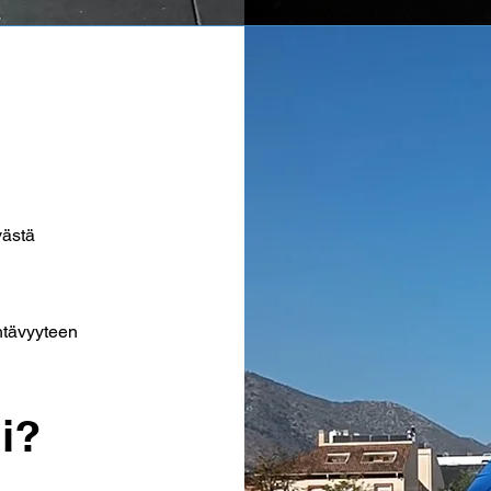
västä
htävyyteen
i?