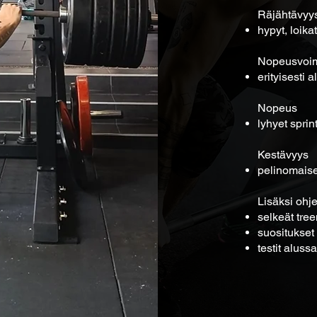
Räjähtävyy
hypyt, loik
Nopeusvoi
erityisesti 
Nopeus
lyhyet sprin
Kestävyys
pelinomaiset
Lisäksi ohje
selkeät tree
suositukset 
testit aluss