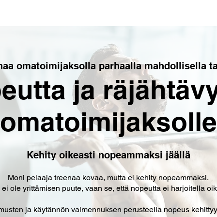
Etusivu
Ota yhteyttä
More
naa omatoimijaksolla parhaalla mahdollisella ta
eutta ja räjähtävy
omatoimijaksolle
Kehity oikeasti nopeammaksi jäällä
Moni pelaaja treenaa kovaa, mutta ei kehity nopeammaksi.
ei ole yrittämisen puute, vaan se, että nopeutta ei harjoitella oik
musten ja käytännön valmennuksen perusteella nopeus kehittyy,