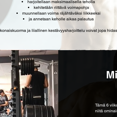
harjoitellaan maksimaalisella teholla
kehitetään riittävä voimapohja
muunnellaan voima räjähtäväksi liikkeeksi
ja annetaan keholle aikaa palautua
okonaiskuorma ja liiallinen kestävyysharjoittelu voivat jopa hidas
Mi
Tämä 6 viik
niitä ominai