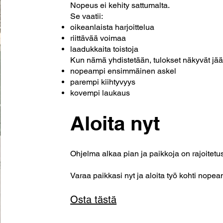
Nopeus ei kehity sattumalta.
Se vaatii:
oikeanlaista harjoittelua
riittävää voimaa
laadukkaita toistoja
Kun nämä yhdistetään, tulokset näkyvät jääl
nopeampi ensimmäinen askel
parempi kiihtyvyys
kovempi laukaus
Aloita nyt
Ohjelma alkaa pian ja paikkoja on rajoitetus
Varaa paikkasi nyt ja aloita työ kohti nope
Osta tästä