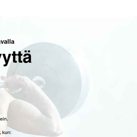
valla
yttä
ein.
 kun: